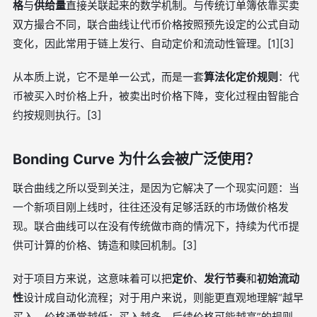
格
与
供给量
直接关联起来的数学机制。与传统订单簿依靠买卖
双方撮合不同，联合曲线让代币价格按照预先设定的公式自动
变化，因此常用于链上发行、自动定价和流动性管理。[1][3]
从本质上说，它不是单一公式，而是一套
算法化定价规则
：代
币被买入时价格上升，被卖出时价格下降，变化过程由智能合
约按规则执行。[3]
Bonding Curve 为什么会被广泛使用？
联合曲线之所以受到关注，是因为它解决了一个现实问题：当
一个新项目刚上线时，往往还没有足够活跃的市场做价格发
现。联合曲线可以在没有传统做市商的情况下，持续为代币提
供可计算的价格、铸造和赎回机制。[3]
对于项目方来说，这意味着可以把
定价
、
发行节奏
和
初始流动
性
设计成自动化流程；对于用户来说，则能更直观地理解“越早
买入，价格通常越低；买入越多，后续价格可能越高”的规则。