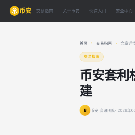
币安
交易指南
关于币安
快速入门
安全中心
首页
›
交易指南
›
文章详
交易指南
币安套利
建
B
币安 资讯团队
· 2026年