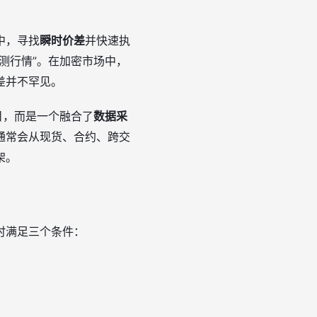
中，寻找
瞬时价差
并快速执
测行情”。在加密市场中，
差并不罕见。
目，而是一个融合了
数据采
通常会从现货、合约、跨交
架。
时满足三个条件：