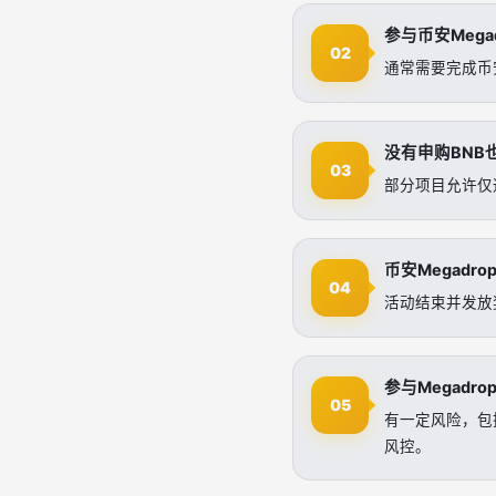
参与币安Mega
02
通常需要完成币安
没有申购BNB也
03
部分项目允许仅通
币安Megadr
04
活动结束并发放
参与Megadr
05
有一定风险，包
风控。