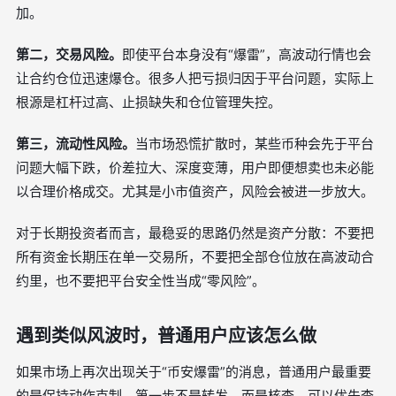
加。
第二，交易风险。
即使平台本身没有“爆雷”，高波动行情也会
让合约仓位迅速爆仓。很多人把亏损归因于平台问题，实际上
根源是杠杆过高、止损缺失和仓位管理失控。
第三，流动性风险。
当市场恐慌扩散时，某些币种会先于平台
问题大幅下跌，价差拉大、深度变薄，用户即便想卖也未必能
以合理价格成交。尤其是小市值资产，风险会被进一步放大。
对于长期投资者而言，最稳妥的思路仍然是资产分散：不要把
所有资金长期压在单一交易所，不要把全部仓位放在高波动合
约里，也不要把平台安全性当成“零风险”。
遇到类似风波时，普通用户应该怎么做
如果市场上再次出现关于“币安爆雷”的消息，普通用户最重要
的是保持动作克制。第一步不是转发，而是核查。可以优先查