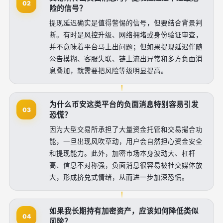
02
险的信号？
提现延迟确实是值得警惕的信号，但要结合背景判
断。有时是风控升级、网络拥堵或身份验证审查，
并不意味着平台马上出问题；但如果提现延迟伴随
公告模糊、客服失联、链上流出异常和多方负面消
息叠加，就需要把风险等级明显提高。
为什么币安这类平台的负面消息特别容易引发
03
恐慌？
因为大型交易所承担了大量资金托管和交易撮合功
能，一旦出现风吹草动，用户会自然担心资金安全
和提现能力。此外，加密市场本身波动大、杠杆
高、信息不对称强，负面消息很容易被社交媒体放
大，形成挤兑式情绪，从而进一步加深恐慌。
如果我长期持有加密资产，应该如何降低类似
04
风险？