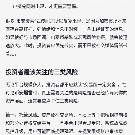
户挤兑同时出现，才更需要警惕。
很多“币安爆雷”式传闻之所以反复出现，是因为加密市场本来
就存在高杠杆、强情绪和信息不对称。一条未经证实的消息，
如果恰好与市场回调、山寨币暴跌或宏观风险共振，就会被迅
速放大。此时，投资者应优先核实，而不是被社交媒体情绪带
着走。
投资者最该关注的三类风险
无论平台规模多大，投资者都不应默认“交易所一定安全”。在
讨论
币安爆雷
时，真正需要关注的是风险是否已经传导到你的
资产层面。通常要重点盯住三类风险。
第一，托管风险。
资产放在交易所，本质上等于把私钥控制权
和部分处置权交给平台。一旦平台出现合规受限、系统故障或
风控升级，用户可能面临提现延迟、充提受限或账户审核增