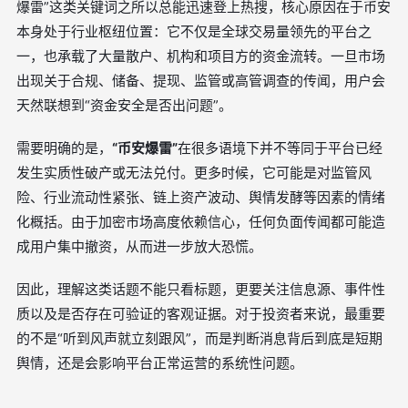
爆雷”这类关键词之所以总能迅速登上热搜，核心原因在于币安
本身处于行业枢纽位置：它不仅是全球交易量领先的平台之
一，也承载了大量散户、机构和项目方的资金流转。一旦市场
出现关于合规、储备、提现、监管或高管调查的传闻，用户会
天然联想到“资金安全是否出问题”。
需要明确的是，
“币安爆雷”
在很多语境下并不等同于平台已经
发生实质性破产或无法兑付。更多时候，它可能是对监管风
险、行业流动性紧张、链上资产波动、舆情发酵等因素的情绪
化概括。由于加密市场高度依赖信心，任何负面传闻都可能造
成用户集中撤资，从而进一步放大恐慌。
因此，理解这类话题不能只看标题，更要关注信息源、事件性
质以及是否存在可验证的客观证据。对于投资者来说，最重要
的不是“听到风声就立刻跟风”，而是判断消息背后到底是短期
舆情，还是会影响平台正常运营的系统性问题。