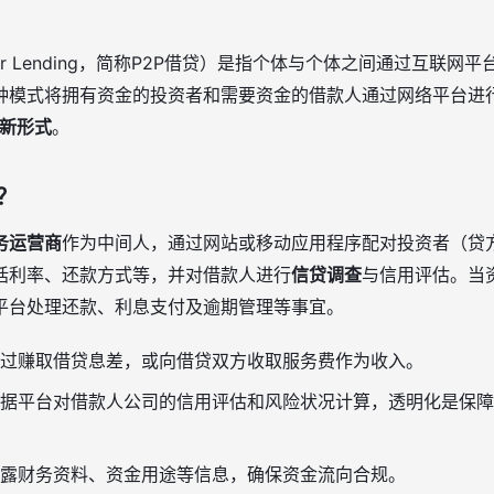
Peer Lending，简称P2P借贷）是指个体与个体之间通过互联
种模式将拥有资金的投资者和需要资金的借款人通过网络平台进
新形式
。
？
务运营商
作为中间人，通过网站或移动应用程序配对投资者（贷
括利率、还款方式等，并对借款人进行
信贷调查
与信用评估。当
平台处理还款、利息支付及逾期管理等事宜。
过赚取借贷息差，或向借贷双方收取服务费作为收入。
据平台对借款人公司的信用评估和风险状况计算，透明化是保障
露财务资料、资金用途等信息，确保资金流向合规。