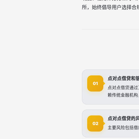
所，始终倡导用户选择合
点对点借贷和
01
点对点借贷通过
赖传统金融机构
点对点借贷的
02
主要风险包括借