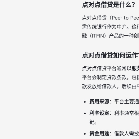
点对点借贷是什么？
点对点借贷（Peer to 
需传统银行作为中介。这
融（ITFIN）产品的一种
创
点对点借贷如何运作
点对点借贷平台通常以
服
平台会制定贷款条款，包
款发放给借款人，后续由
费用来源
：平台主要通
利率设定
：利率通常根
键。
资金用途
：借款人需披