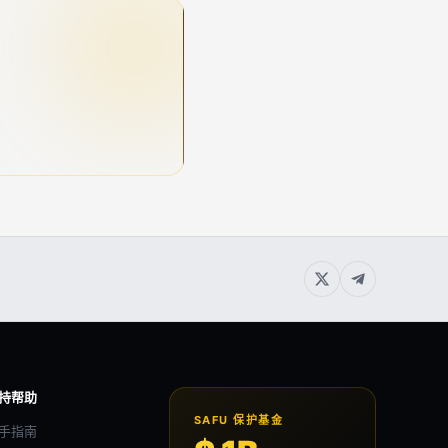
持帮助
SAFU 保护基金
手指南