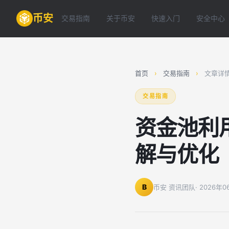
币安
交易指南
关于币安
快速入门
安全中心
首页
›
交易指南
›
文章详
交易指南
资金池利
解与优化
B
币安 资讯团队
· 2026年