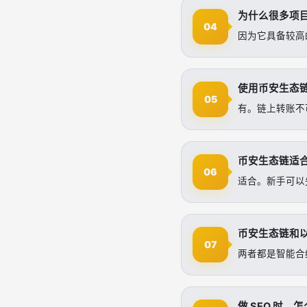
为什么很多项
04
因为它具备较高
使用币安生态
05
有。链上转账不
币安生态链适
06
适合。新手可以
币安生态链和
07
两者都是智能合
做 SEO 时