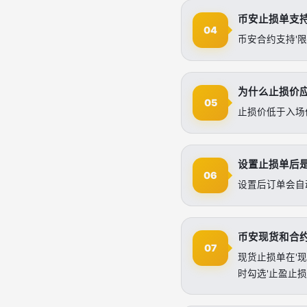
币安止损单支
04
币安合约支持'
为什么止损价
05
止损价低于入场
设置止损单后
06
设置后订单会自
币安现货和合
07
现货止损单在'现
时勾选'止盈止损