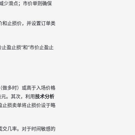
，减少滑点；市价单则确保
盈价和止损价，并设置订单类
价止盈止损”和“市价止盈止
（做多时）或高于入场价格
0美元。其次，利用
技术分析
盈止损卖单将止损价设于略
成交几率。对于时间敏感的