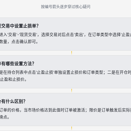
按编号箭头逐步穿过核心疑问
货交易中设置止损单？
入'交易'-'现货交易'，选择交易对后点击'卖出'，在订单类型中选择'止
数量，点击确认即可。
单有哪些设置方法？
是在持仓列表中点击'止盈止损'单独设置止损价和订单类型；二是在开仓时勾
置止盈和止损价。
价有什么区别？
订单的价格，当市场价格达到此值时订单被激活；限价是订单触发后实际
滑点。