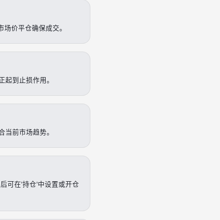
以市场价平仓确保成交。
正起到止损作用。
合当前市场趋势。
后可在'持仓'中设置或开仓