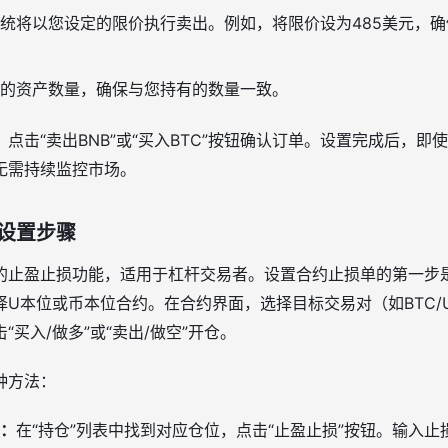
统将以您设定的限价执行卖出。例如，将限价设为485美元，
的资产数量，确保与您持有的数量一致。
点击“卖出BNB”或“买入BTC”按钮确认订单。设置完成后，即
无需持续监控市场。
设置步骤
的止盈止损功能，适用于杠杆交易者。设置合约止损单的第一步
选择U本位或币本位合约。在合约界面，选择目标交易对（如BTC/
买入/做多”或“卖出/做空”开仓。
种方法：
：
在“持仓”列表中找到对应仓位，点击“止盈止损”按钮。输入