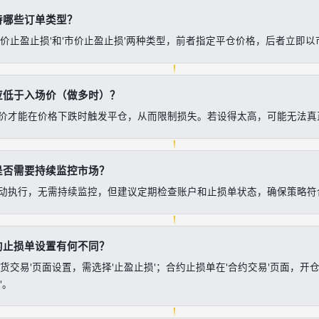
持哪些订单类型？
限价止盈止损'和'市价止盈止损'两种类型，前者指定平仓价格，后者立即
应低于入场价（做多时）？
价才能在价格下跌时触发平仓，从而限制损失。若设得太高，可能无法真
是否需要持续监控市场？
动执行，无需持续监控，但建议定期检查账户和止损单状态，确保策略符
约止损单设置有何不同？
货交易'页面设置，需选择'止盈止损'；合约止损单在'合约交易'页面，开仓
'。