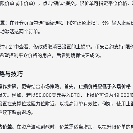
限价单或市价单），点击“确认”提交。限价单可指定平仓价格
置：
在开仓页面勾选“高级选项”下的“止盈止损”，分别输入止
动激活这两个订单。
或“持仓”中查看、修改或取消已设置的止损单。币安合约支持“限
于希望控制平仓价格的用户，后者则确保快速成交。
略与技巧
操作步骤，更需结合市场策略。首先，
止损价格应低于入场价格
。例如，若以50,000美元买入BTC，止损价可设为49,00
设置在支撑位或阻力位附近，以提高订单有效性。例如，使用止
继续下跌前退场。
的价差
。在资产波动剧烈时，价差需适当增加，以提升限价单的