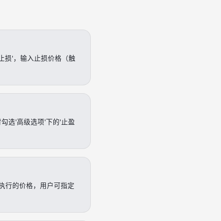
盈止损'，输入止损价格（触
选'高级选项'下的'止盈
执行的价格，用户可指定