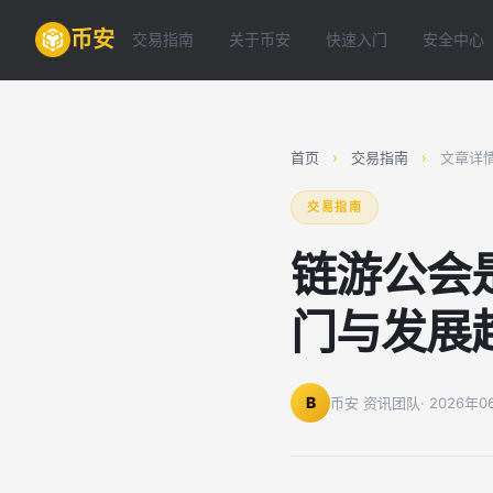
币安
交易指南
关于币安
快速入门
安全中心
首页
›
交易指南
›
文章详
交易指南
链游公会
门与发展
B
币安 资讯团队
· 2026年